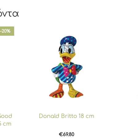
όντα
-20%
 Good
Donald Britto 18 cm
5 cm
€
69.80