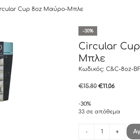
ircular Cup 8oz Μαύρο-Μπλε
-30%
Circular Cu
Μπλε
Κωδικός: C&C-8oz-B
Original
Η
€
15.80
€
11.06
price
τρέχου
-30%
was:
τιμή
33 σε απόθεμα
€15.80.
είναι:
€11.06.
-
+
Α
Circular