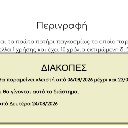
Cup
8oz
Μαύρο-
Περιγραφή
Μπλε
ποσότητα
είναι το πρώτο ποτήρι παγκοσμίως το οποίο πα
λα 1 χρήσης και έχει 10 χρόνια εκτιμώμενη δι
 μοναδικό και εύκολο άνοιγμα/κλείσιμο με 1 π
ΔΙΑΚΟΠΕΣ
το ρόφημα σας ζεστό ή κρύο για 90 λεπτά! Χω
α παραμείνει κλειστή από 06/08/2026 μέχρι και 23/0
Επιπλέον πληροφορίες
 θα γίνονται αυτό το διάστημα,
Brands
RCUP
από Δευτέρα 24/08/2026
Εταιρία
CIRCULAR