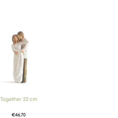
Together 23 cm
€
46.70