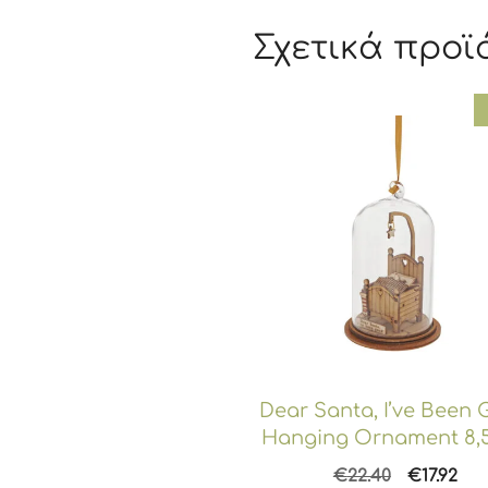
Σχετικά προϊ
Dear Santa, I’ve Been
Hanging Ornament 8,
Original
Η
€
22.40
€
17.92