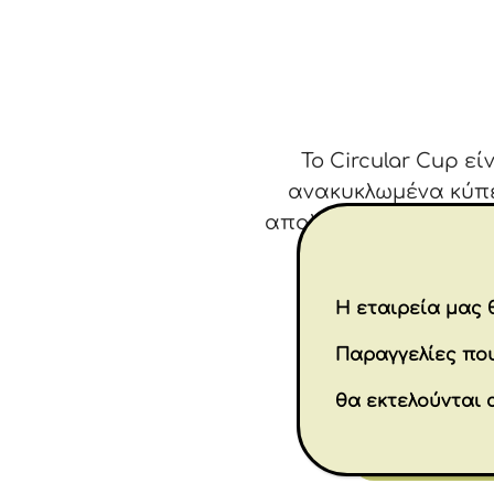
To Circular Cup 
ανακυκλωμένα κύπελ
απολύτως στεγανό, με
μοιρών. Κρατάει 
Η εταιρεία μας θ
Παραγγελίες που
θα εκτελούνται 