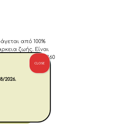
ράγεται από 100%
άρκεια ζωής. Είναι
άτημα και στόμιο 360
CLOSE
ρητικότητα 227ml
8/2026.