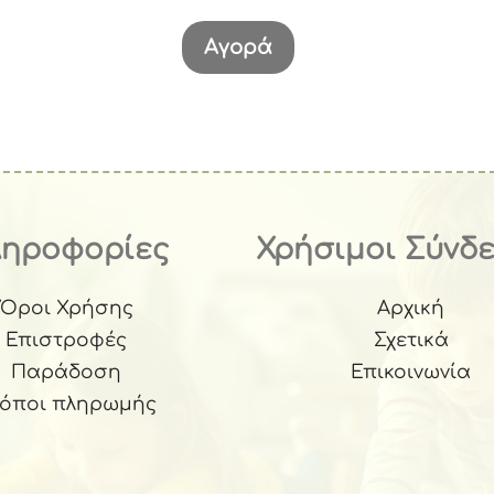
έχουσα
ή
Αγορά
αι:
92.
ληροφορίες
Χρήσιμοι Σύνδ
Όροι Χρήσης
Αρχική
Επιστροφές
Σχετικά
Παράδοση
Επικοινωνία
ρόποι πληρωμής