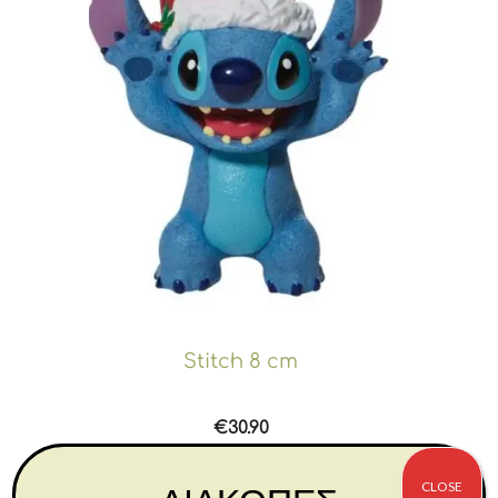
Stitch 8 cm
€
30.90
Αγορά
CLOSE