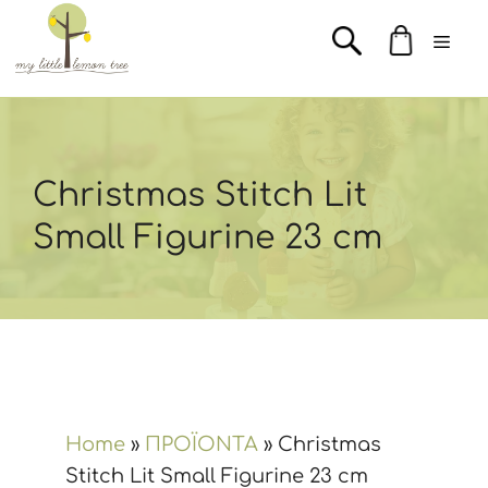
Μετάβαση
Men
σε
περιεχόμενο
Christmas Stitch Lit
Small Figurine 23 cm
Home
»
ΠΡΟΪΟΝΤΑ
»
Christmas
Stitch Lit Small Figurine 23 cm