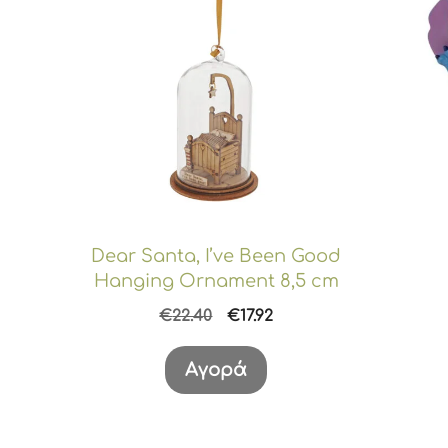
Dear Santa, I’ve Been Good
Hanging Ornament 8,5 cm
Original
Η
€
22.40
€
17.92
price
τρέχουσα
was:
τιμή
Αγορά
€22.40.
είναι:
€17.92.