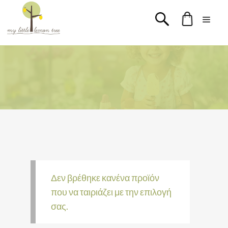
Μετάβαση
Men
σε
περιεχόμενο
Δεν βρέθηκε κανένα προϊόν
που να ταιριάζει με την επιλογή
σας.