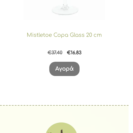
Mistletoe Copa Glass 20 cm
Original
Η
€
37.40
€
16.83
price
τρέχουσα
was:
τιμή
Αγορά
€37.40.
είναι:
€16.83.