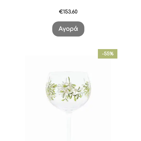
€
153.60
Αγορά
-55%