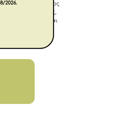
8/2026.
ος, πάντα χαρούμενος
εταφορά της φιλίας,
νός καλού φίλου και
Lordi