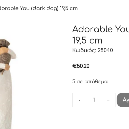
orable You (dark dog) 19,5 cm
Adorable You
19,5 cm
Κωδικός: 28040
€
50.20
5 σε απόθεμα
-
+
Α
Adorable
You
(dark
dog)