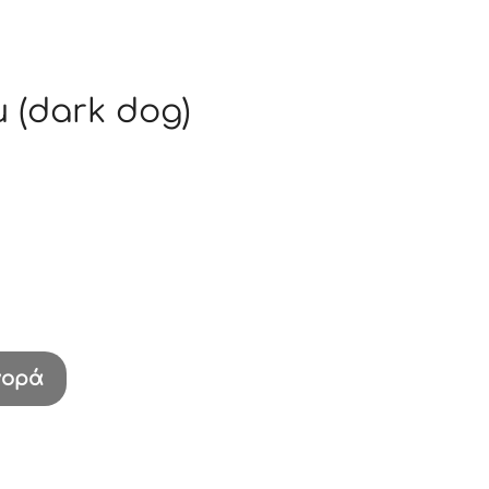
 (dark dog)
γορά