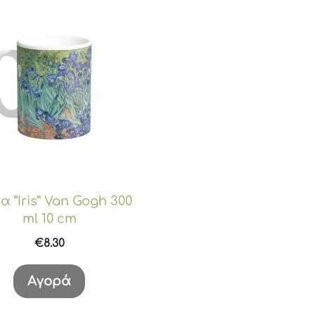
 “Iris” Van Gogh 300
ml 10 cm
€
8.30
Αγορά