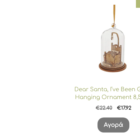
Dear Santa, I’ve Been
Hanging Ornament 8,
Original
Η
€
22.40
€
17.92
price
τρ
was:
τιμ
Αγορά
€22.40.
είν
€17.