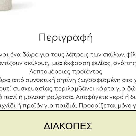
19,5
cm
ποσότητα
Περιγραφή
ναι ένα δώρο για τους λάτρεις των σκύλων, φίλ
ντίζουν σκύλους, μια έκφραση φιλίας, αγάπης
Λεπτομέρειες προϊόντος
ύρα από συνθετική ρητίνη ζωγραφισμένη στο 
κουτί συσκευασίας περιλαμβάνει κάρτα για δ
ό πανί ή μαλακή βούρτσα. Αποφύγετε νερό ή 
ιχνίδι ή προϊόν για παιδιά. Προορίζεται μόνο γ
Διαστάσεις: 19,5X5X5,5 εκ
Σχετικά με αυτό το κομμάτι
ΔΙΑΚΟΠΕΣ
ει χαρά, ευφορία και λίγο χάος στο νοικοκυριό