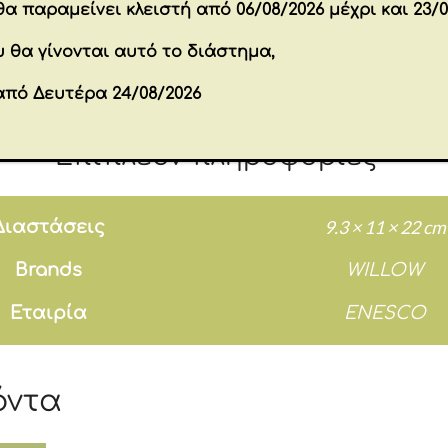
α παραμείνει κλειστή από 06/08/2026 μέχρι και 23/0
ό για να γίνει σύντροφος, συμπαίκτης, έμπιστ
έ δεν κουράζεται από την παρουσία μας. Ως μ
 θα γίνονται αυτό το διάστημα,
σωπεύει την εμπιστοσύνη και την παρηγοριά ε
από Δευτέρα 24/08/2026
τή η σχέση αποκτά αξία με τα χρόνια. –Susan 
Επιπλέον πληροφορίες
9.3 × 11 × 22 cm
Διαστάσεις
Brands
WILLOW
Εταιρία
ENESCO
όντα