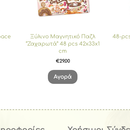
pace
Ξύλινο Μαγνητικό Παζλ
48-pcs
“Ζαχαρωτά” 48 pcs 42x33x1
cm
€
29.00
Αγορά