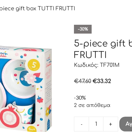
piece gift box TUTTI FRUTTI
-30%
5-piece gift
FRUTTI
Κωδικός: TF701M
Original
Η
€
47.60
€
33.32
price
τρέχου
-30%
was:
τιμή
2 σε απόθεμα
€47.60.
είναι:
€33.32.
-
+
Α
5-