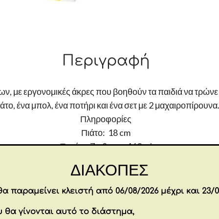
piece
gift
box
TUTTI
Περιγραφή
FRUTTI
ποσότητα
ων, με εργονομικές άκρες που βοηθούν τα παιδιά να τρώνε
άτο, ένα μπολ, ένα ποτήρι και ένα σετ με 2 μαχαιροπίρουνα
Πληροφορίες
Πιάτο: 18 cm
Ποτήρι: 7 x 8 cm – 160 ml
Μπολ: 14 x 4,5 cm – 250 ml
ΔΙΑΚΟΠΕΣ
Σετ 2 μαχαιροπίρουνων: 14 cm
Υλικό Μελαμίνη
α παραμείνει κλειστή από 06/08/2026 μέχρι και 23/0
εται στο πλυντήριο. Μην το χρησιμοποιείτε σε φούρνο μι
 θα γίνονται αυτό το διάστημα,
Επιπλέον πληροφορίες