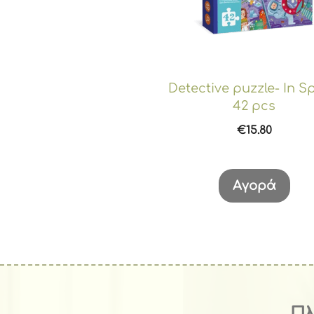
Detective puzzle- In S
42 pcs
€
15.80
Αγορά