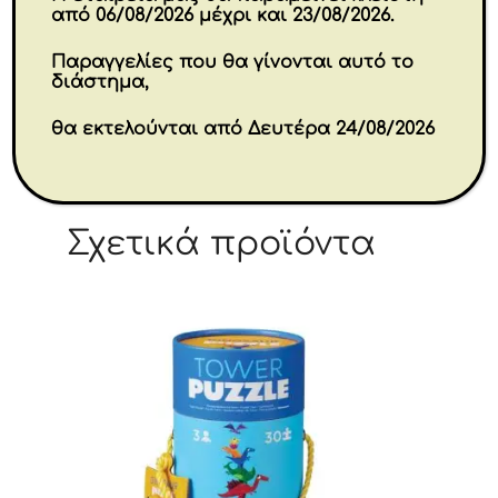
Brands
από 06/08/2026 μέχρι και 23/08/2026.
CROCODILE CREEK
Παραγγελίες που θα γίνονται αυτό το
διάστημα,
Εταιρία
θα εκτελούνται από Δευτέρα 24/08/2026
CROCODILE CREEK
Σχετικά προϊόντα