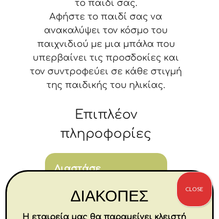
το παιδί σας.
Αφήστε το παιδί σας να
ανακαλύψει τον κόσμο του
παιχνιδιού με μια μπάλα που
υπερβαίνει τις προσδοκίες και
τον συντροφεύει σε κάθε στιγμή
της παιδικής του ηλικίας.
Επιπλέον
πληροφορίες
Διαστάσε
ις
CLOSE
ΔΙΑΚΟΠΕΣ
13 × 13 × 13 cm
Η εταιρεία μας θα παραμείνει κλειστή