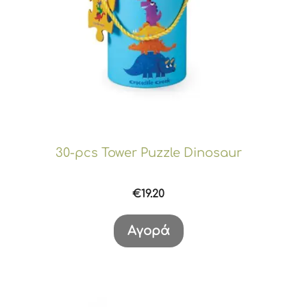
30-pcs Tower Puzzle Dinosaur
€
19.20
Αγορά