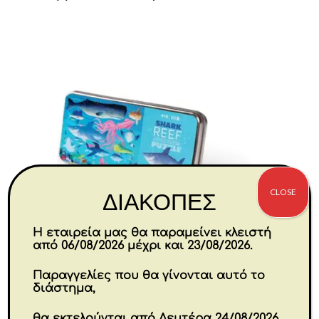
CLOSE
ΔΙΑΚΟΠΕΣ
Η εταιρεία μας θα παραμείνει κλειστή
από 06/08/2026 μέχρι και 23/08/2026.
Παραγγελίες που θα γίνονται αυτό το
διάστημα,
50-pcs Tin Puzzle Shark Reef
θα εκτελούνται από Δευτέρα 24/08/2026