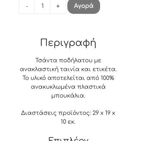
-
+
Αγορά
ΤΣΑΝΤΑΚΙ
ΠΟΔΗΛΑΤΟΥ
ΠΟΛΥΧΡΩΜΟ
"LA
Περιγραφή
GALAXIE"
29X19X10
Τσάντα ποδήλατου με
cm
ανακλαστική ταινία και ετικέτα.
ποσότητα
Το υλικό αποτελείται από 100%
ανακυκλωμένα πλαστικά
μπουκάλια.
Διαστάσεις προϊόντος: 29 x 19 x
10 εκ.
Επιπλέον