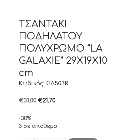
ΤΣΑΝΤΑΚΙ
ΠΟΔΗΛΑΤΟΥ
ΠΟΛΥΧΡΩΜΟ “LA
GALAXIE” 29X19X10
cm
Κωδικός: GA503R
Original
Η
€
31.00
€
21.70
price
τρέχουσα
-30%
was:
τιμή
3 σε απόθεμα
€31.00.
είναι:
€21.70.