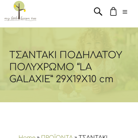
Μετάβαση
Men
σε
περιεχόμενο
ΤΣΑΝΤΑΚΙ ΠΟΔΗΛΑΤΟΥ
ΠΟΛΥΧΡΩΜΟ “LA
GALAXIE” 29X19X10 cm
Home
»
ΠΡΟΪΟΝΤΑ
»
ΤΣΑΝΤΑΚΙ