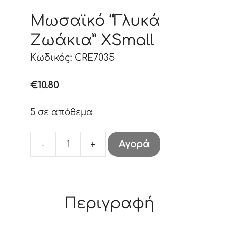
Μωσαϊκό “Γλυκά
Ζωάκια” XSmall
Κωδικός: CRE7035
€
10.80
5 σε απόθεμα
-
+
Αγορά
Μωσαϊκό
"Γλυκά
Ζωάκια"
XSmall
Περιγραφή
ποσότητα