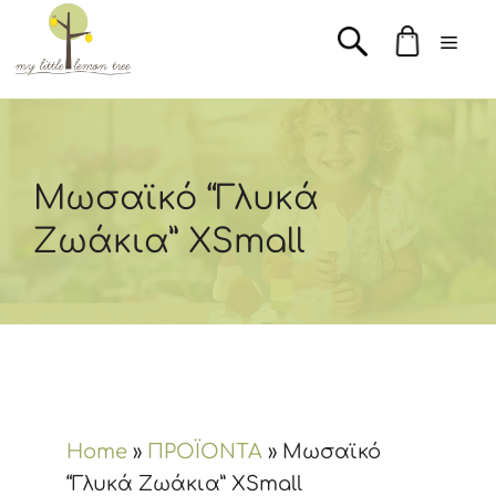
Μετάβαση
Men
σε
περιεχόμενο
Μωσαϊκό “Γλυκά
Ζωάκια” XSmall
Home
»
ΠΡΟΪΟΝΤΑ
»
Μωσαϊκό
“Γλυκά Ζωάκια” XSmall