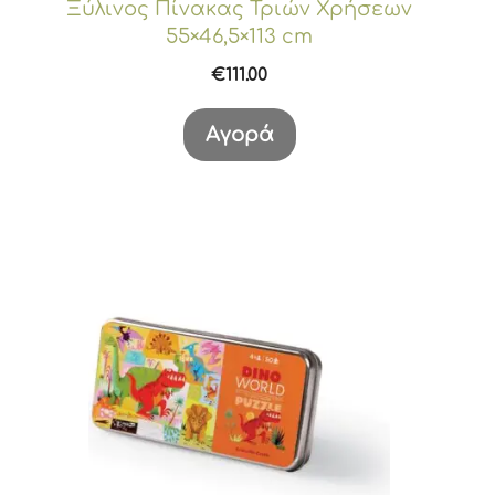
Ξύλινος Πίνακας Τριών Χρήσεων
55×46,5×113 cm
€
111.00
Αγορά