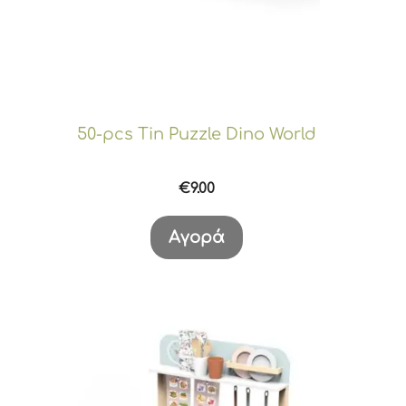
50-pcs Tin Puzzle Dino World
€
9.00
Αγορά