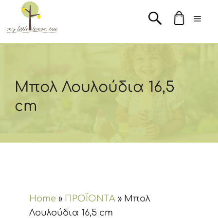
Μετάβαση
Men
σε
περιεχόμενο
Μπολ Λουλούδια 16,5
cm
Home
»
ΠΡΟΪΟΝΤΑ
»
Μπολ
Λουλούδια 16,5 cm