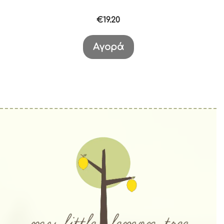
€
19.20
Αγορά