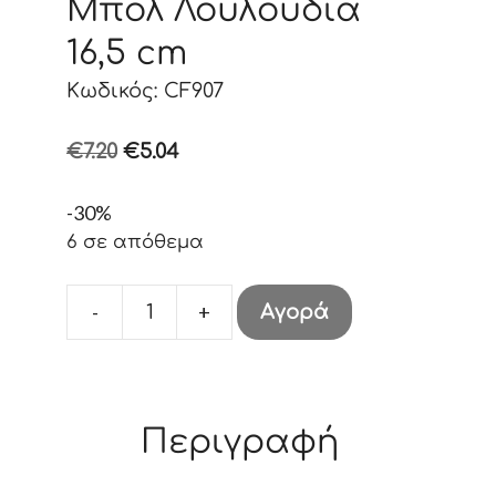
Μπολ Λουλούδια
16,5 cm
Κωδικός: CF907
Original
Η
€
7.20
€
5.04
price
τρέχουσα
-30%
was:
τιμή
6 σε απόθεμα
€7.20.
είναι:
€5.04.
-
+
Αγορά
Μπολ
Λουλούδια
16,5
cm
Περιγραφή
ποσότητα