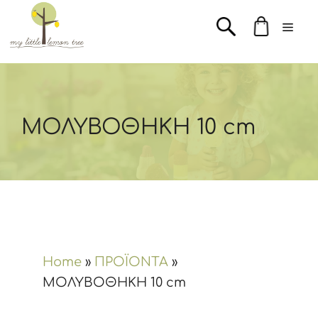
Μετάβαση
Men
σε
περιεχόμενο
ΜΟΛΥΒΟΘΗΚΗ 10 cm
Home
»
ΠΡΟΪΟΝΤΑ
»
ΜΟΛΥΒΟΘΗΚΗ 10 cm