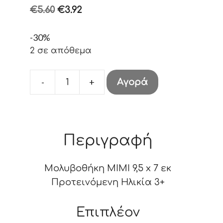
Original
Η
€
5.60
€
3.92
price
τρέχουσα
-30%
was:
τιμή
2 σε απόθεμα
€5.60.
είναι:
€3.92.
-
+
Αγορά
ΜΟΛΥΒΟΘΗΚΗ
10
cm
ποσότητα
Περιγραφή
Μολυβοθήκη ΜΙΜΙ 9,5 x 7 εκ
Προτεινόμενη Ηλικία 3+
Επιπλέον