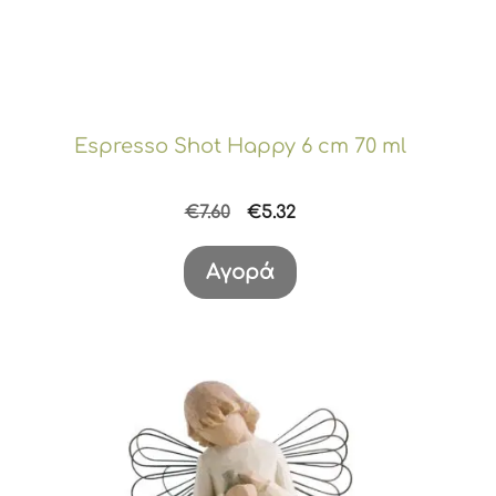
Espresso Shot Happy 6 cm 70 ml
Original
Η
€
7.60
€
5.32
price
τρέχουσα
was:
τιμή
Αγορά
€7.60.
είναι:
€5.32.