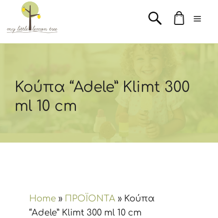
Μετάβαση
Men
σε
περιεχόμενο
Κούπα “Adele” Klimt 300
ml 10 cm
Home
»
ΠΡΟΪΟΝΤΑ
»
Κούπα
“Adele” Klimt 300 ml 10 cm