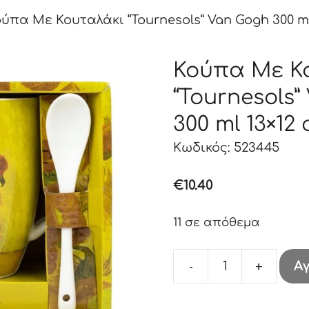
ύπα Με Κουταλάκι “Tournesols” Van Gogh 300 ml
Κούπα Με Κ
“Tournesols”
300 ml 13×12
Κωδικός: 523445
€
10.40
11 σε απόθεμα
-
+
Α
Κούπα
Με