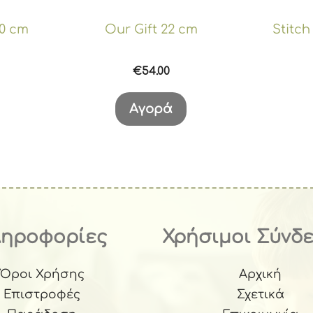
20 cm
Our Gift 22 cm
Stitc
€
54.00
έχουσα
ή
Αγορά
αι:
.83.
ληροφορίες
Χρήσιμοι Σύνδ
Όροι Χρήσης
Αρχική
Επιστροφές
Σχετικά