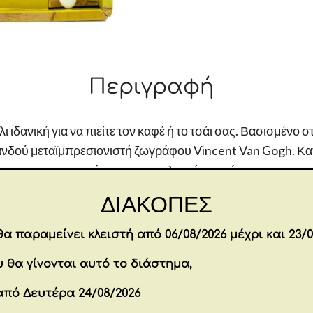
Κουταλάκι
"Tournesols"
Van
Gogh
300
Περιγραφή
ml
13x12
 ιδανική για να πιείτε τον καφέ ή το τσάι σας. Βασισμένο 
cm
ανδού μεταϊμπρεσιονιστή ζωγράφου Vincent Van Gogh. Κα
ποσότητα
μικροκυμάτων και για πλυντήριο πιάτων.
Λεπτομέρειες προϊόντος:
ΔΙΑΚΟΠΕΣ
Διαστάσεις: 10,5x8x8 εκ
Χωρητικότητα: 300 ml
α παραμείνει κλειστή από 06/08/2026 μέχρι και 23/0
Επιπλέον πληροφορίες
 θα γίνονται αυτό το διάστημα,
από Δευτέρα 24/08/2026
12 × 14 × 12 cm
Διαστάσεις