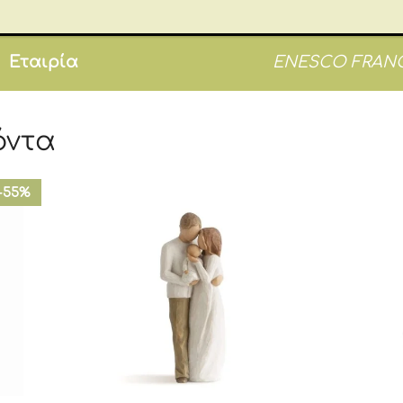
Brands
ARTY
Εταιρία
ENESCO FRAN
όντα
-55%