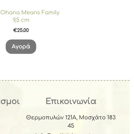
h Ohana Means Family
9,5 cm
€
25.00
Αγορά
εσμοι
Επικοινωνία
Θερμοπυλών 121Α, Μοσχάτο 183
45