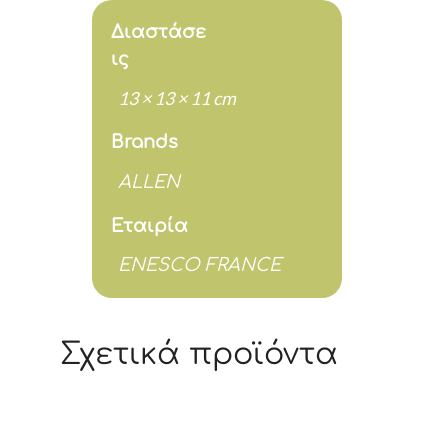
cm
Διαστάσε
ποσότητα
ις
13 × 13 × 11 cm
Brands
ALLEN
Εταιρία
ENESCO FRANCE
Σχετικά προϊόντα