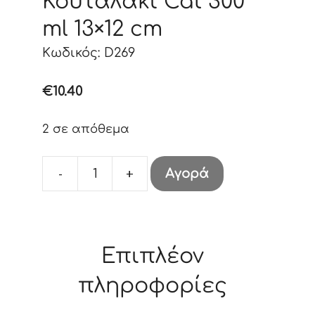
Κουταλάκι Cat 300
ml 13×12 cm
Κωδικός: D269
€
10.40
2 σε απόθεμα
-
+
Αγορά
Κούπα
Με
Κουταλάκι
Cat
Επιπλέον
300
ml
πληροφορίες
13x12