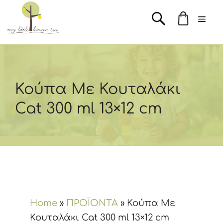
Μετάβαση
Men
σε
περιεχόμενο
Κούπα Με Κουταλάκι
Cat 300 ml 13×12 cm
Home
»
ΠΡΟΪΟΝΤΑ
»
Κούπα Με
Κουταλάκι Cat 300 ml 13×12 cm