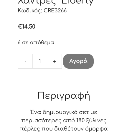
Χάντρες “Liberty”
Κωδικός: CRE3266
€
14.50
6 σε απόθεμα
-
+
Αγορά
Κουτί
Ξύλινες
Χάντρες
"Liberty"
Περιγραφή
ποσότητα
Ένα δημιουργικό σετ με
περισσότερες από 180 ξύλινες
πέρλες που διαθέτουν όμορφα