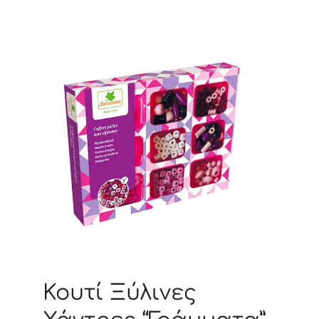
Κουτί Ξύλινες