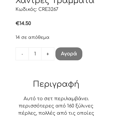
Χάντρες “Γράμματα”
Κωδικός: CRE3267
€
14.50
14 σε απόθεμα
-
+
Αγορά
Κουτί
Ξύλινες
Χάντρες
"Γράμματα"
Περιγραφή
ποσότητα
Αυτό το σετ περιλαμβάνει
περισσότερες από 160 ξύλινες
πέρλες, πολλές από τις οποίες