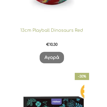
13cm Playball Dinosaurs Red
€
10.30
Αγορά
-30%