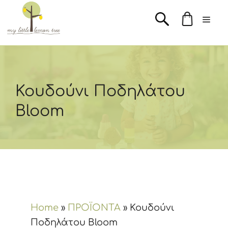
Μετάβαση
Men
σε
περιεχόμενο
Κουδούνι Ποδηλάτου
Bloom
Home
»
ΠΡΟΪΟΝΤΑ
»
Κουδούνι
Ποδηλάτου Bloom