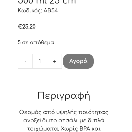
500 ml 25 cm
Κωδικός: AB54
€
25.20
5 σε απόθεμα
-
+
Αγορά
Θερμός
Flowerblast
500
ml
Περιγραφή
25
cm
Θερμός από υψηλής ποιότητας
ποσότητα
ανοξείδωτο ατσάλι με διπλά
τοιχώματα. Χωρίς BPA και