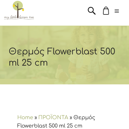
Μετάβαση
Men
σε
περιεχόμενο
Θερμός Flowerblast 500
ml 25 cm
Home
»
ΠΡΟΪΟΝΤΑ
»
Θερμός
Flowerblast 500 ml 25 cm