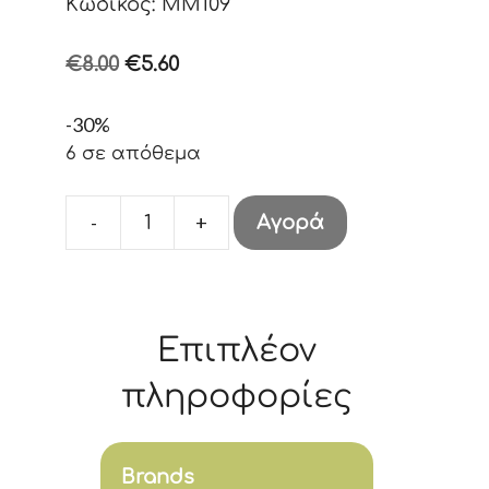
Κωδικός: MM109
Original
Η
€
8.00
€
5.60
price
τρέχουσα
-30%
was:
τιμή
6 σε απόθεμα
€8.00.
είναι:
€5.60.
-
+
Αγορά
ΑΣΤΕΡΙΑ
ΦΩΣΦΟΡΙΖΟΝΤΑ
ποσότητα
Επιπλέον
πληροφορίες
Brands