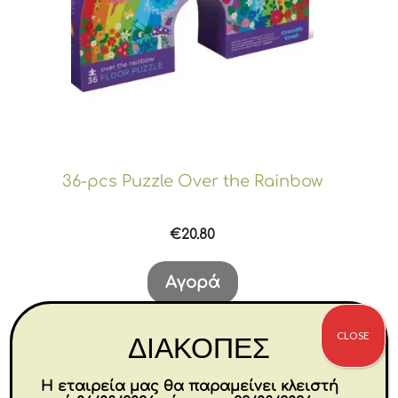
36-pcs Puzzle Over the Rainbow
€
20.80
Αγορά
CLOSE
ΔΙΑΚΟΠΕΣ
Η εταιρεία μας θα παραμείνει κλειστή