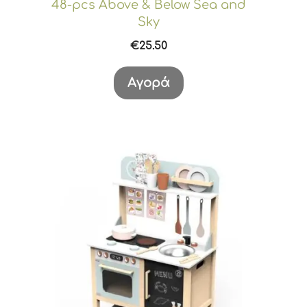
48-pcs Above & Below Sea and
Sky
€
25.50
Αγορά