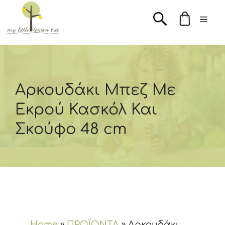
Μετάβαση
Men
σε
περιεχόμενο
Αρκουδάκι Μπεζ Με
Εκρού Κασκόλ Και
Σκούφο 48 cm
Home
»
ΠΡΟΪΟΝΤΑ
»
Αρκουδάκι