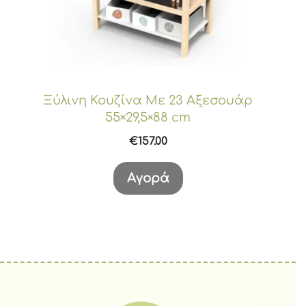
Ξύλινη Κουζίνα Με 23 Αξεσουάρ
55×29,5×88 cm
€
157.00
Αγορά