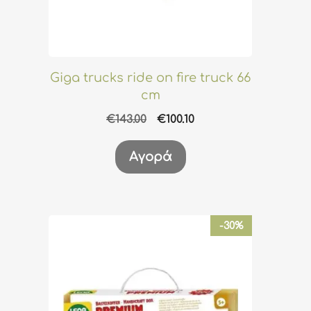
Giga trucks ride on fire truck 66
cm
Original
Η
€
143.00
€
100.10
price
τρέχουσα
was:
τιμή
Αγορά
€143.00.
είναι:
€100.10.
-30%