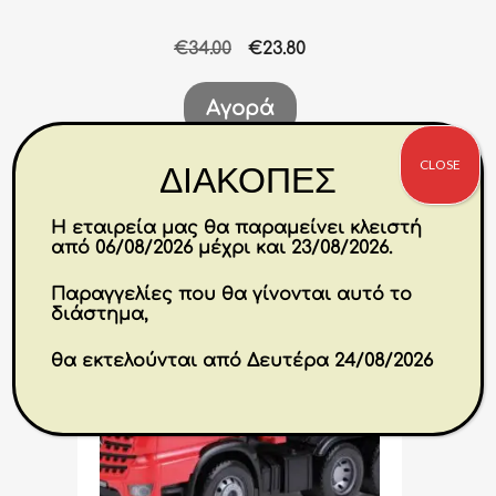
Original
Η
€
34.00
€
23.80
price
τρέχουσα
was:
τιμή
Αγορά
€34.00.
είναι:
€23.80.
CLOSE
ΔΙΑΚΟΠΕΣ
Η εταιρεία μας θα παραμείνει κλειστή
-30%
από 06/08/2026 μέχρι και 23/08/2026.
Παραγγελίες που θα γίνονται αυτό το
διάστημα,
θα εκτελούνται από Δευτέρα 24/08/2026