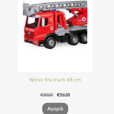
Worxx fire truck 48 cm
Original
Η
€
80.00
€
56.00
price
τρέχουσα
was:
τιμή
Αγορά
€80.00.
είναι: