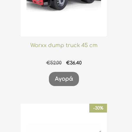
Worxx dump truck 45 cm
Original
Η
€
52.00
€
36.40
price
τρέχουσα
was:
τιμή
Αγορά
€52.00.
είναι:
€36.40.
-30%