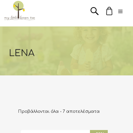
Μετάβαση
Men
σε
περιεχόμενο
LENA
Προβάλλονται όλα - 7 αποτελέσματα