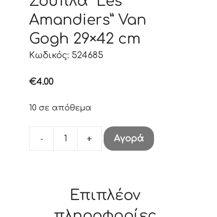
Σουπλά “Les
Amandiers” Van
Gogh 29×42 cm
Κωδικός: 524685
€
4.00
10 σε απόθεμα
-
+
Αγορά
Σουπλά
"Les
Amandiers"
Van
Επιπλέον
Gogh
29x42
πληροφορίες